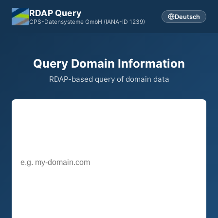
RDAP Query
Deutsch
CPS-Datensysteme GmbH (IANA-ID 1239)
Query Domain Information
RDAP-based query of domain data